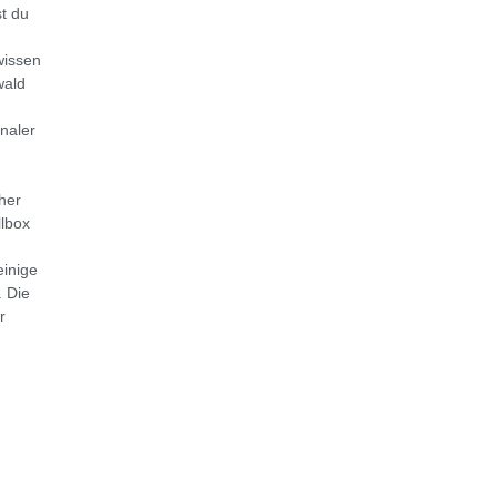
t du
wissen
wald
naler
her
llbox
einige
. Die
r