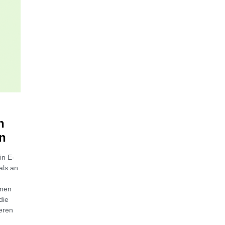
h
n
in E-
als an
inen
die
ieren