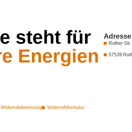
e steht für
Adresse
Rother Str.
aik
57539 Rot
Widerrufsbelehrung
Widerrufsformular